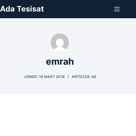
Skip
Ada Tesisat
to
content
emrah
JOINED: 16 MART 2018
ARTICLES: 46