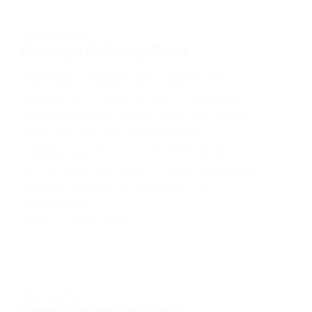
HIZMETLERIMIZ
Etimesgut Su Kaçağı Tespiti
Etimesgut su kaçağı tespiti hizmetinde
güvenilir ve profesyonel çözüm arıyorsanız,
Ankara genelinde hizmet veren Ada Tesisat
olarak 25 yıllık saha tecrübemizle
yanınızdayız. Ev veya iş yerinizde oluşan
gizli su sızıntıları, parkede şişme, duvarlarda
kabarma, alt kata su damlaması ve
beklenmedik…
EMRAH
27 ŞUBAT 2026
HIZMETLERIMIZ
Eryaman Su Kaçağı Tespiti