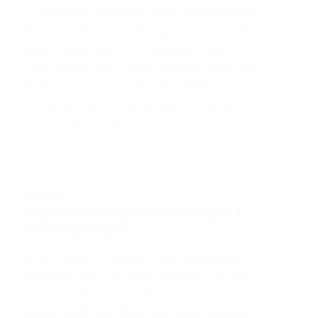
İyi Etimesgut Tıkanıklık Açma Hizmetlerimiz
Etimesgut Tıkalı Lavabo Açma & Etimesgut
Tıkalı Tuvalet Açma & Etimesgut Tıkalı
Gider Açma 7/24 Hizmet Ücretsiz Keşif Ada
Tesisat olarak, Etimesgut tıkanıklık açma
ihtiyaçlarınızda kırma dökme yapmadan,…
EMRAH
28 TEMMUZ 2021
TESISATÇI
Çayyolu Tesisatçı – Su Tesisatçısı &
Su Kaçağı Tespiti
En İyi Çayyolu Tesisatçı – Su Tesisatçısı &
Su Kaçağı Tespiti HİZMETLERİMİZ Çayyolu
Açık Tesisatçı – Çayyolu Kameralı Su Kaçağı
Tespiti ÜCRETSİZ KEŞİF Çayyolu Tesisatçı –