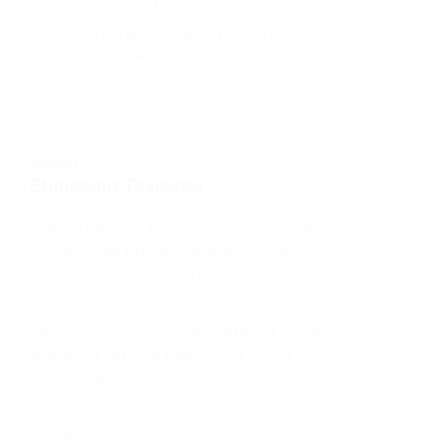
Kaçağı Tespiti sıfırdan tesisat kurulumu
işlemleriyle her zaman en uygun…
EMRAH
8 HAZIRAN 2021
TESISATÇI
Etimesgut Tesisatçı
Ankara’da 7/24 kesintisiz hizmet veren
profesyonel Etimesgut tesisatçı ekibimizle,
tüm sıhhi tesisat tamiri ve montajı
işlemleriniz için 15-25 dakika içinde
kapınızdayız. Kırmadan kameralı su kaçağı
tespiti ve robotla tıkalı gider açma
teknolojilerimiz sayesinde evinize zarar
vermeden garantili çözümler sunuyoruz.
Etimesgut’ta…