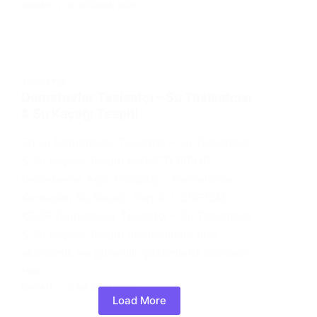
EMRAH
8 HAZIRAN 2021
TESISATÇI
Demetevler Tesisatçı – Su Tesisatçısı
& Su Kaçağı Tespiti
En İyi Demetevler Tesisatçı – Su Tesisatçısı
& Su Kaçağı Tespiti HİZMETLERİMİZ
Demetevler Açık Tesisatçı – Demetevler
Kırmadan Su Kaçağı Tespiti ÜCRETSİZ
KEŞİF Demetevler Tesisatçı – Su Tesisatçısı
& Su Kaçağı Tespiti aradığınızda hızlı
ekonomik ve güvenilir çözümlerle sizinledir.
Her…
EMRAH
8 HAZIRAN 2021
Load More