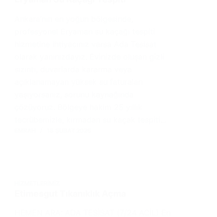
Ankara’nın en yoğun bölgesinde,
profesyonel Eryaman su kaçağı tespiti
hizmetine ihtiyacınız varsa Ada Tesisat
olarak yanınızdayız. Evinizde oluşan gizli
sızıntı, duvarlarda kararma veya
açıklanamayan yüksek su faturaları
yaşıyorsanız, sorunu kaynağında
çözüyoruz. Bölgeye hakim 25 yıllık
tecrübemizle, kırmadan su kaçak tespiti…
EMRAH
18 ŞUBAT 2026
HIZMETLERIMIZ
Etimesgut Tıkanıklık Açma
HEMEN ARA: ADA TESİSAT (7/24 ACİL) En